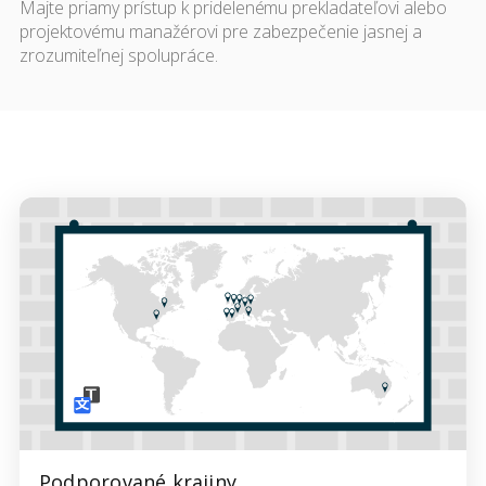
Majte priamy prístup k pridelenému prekladateľovi alebo
projektovému manažérovi pre zabezpečenie jasnej a
zrozumiteľnej spolupráce.
Podporované krajiny