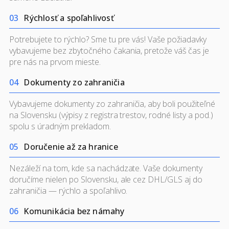
0
3
Rýchlosť a spoľahlivosť
Potrebujete to rýchlo? Sme tu pre vás! Vaše požiadavky
vybavujeme bez zbytočného čakania, pretože váš čas je
pre nás na prvom mieste.
0
4
Dokumenty zo zahraničia
Vybavujeme dokumenty zo zahraničia, aby boli použiteľné
na Slovensku (výpisy z registra trestov, rodné listy a pod.)
spolu s úradným prekladom.
0
5
Doručenie až za hranice
Nezáleží na tom, kde sa nachádzate. Vaše dokumenty
doručíme nielen po Slovensku, ale cez DHL/GLS aj do
zahraničia — rýchlo a spoľahlivo.
0
6
Komunikácia bez námahy