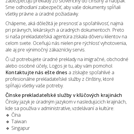
zabezpečujú preklady zo slovenčiny do čínštiny a naopak.
Sme odhodlaní zabezpečiť, aby vaše dokumenty spĺňali
všetky právne a úradné požiadavky.
Chápeme, aká dôležitá je presnosť a spoľahlivosť, najmä
pri právnych, lekárskych a úradných dokumentoch. Preto
si naša prekladateľská agentúra získala dôveru klientov na
celom svete. Oceňujú nás nielen pre rýchlosť vyhotovenia,
ale aj pre výnimočný zákaznícky servis.
Či už potrebujete úradné preklady na imigračné, obchodné
alebo osobné účely, Logos je tu, aby vám pomohol.
Kontaktujte nás ešte dnes
a získajte spoľahlivé a
profesionálne prekladateľské služby z čínštiny, ktoré
spĺňajú všetky vaše potreby.
Čínske prekladateľské služby v kľúčových krajinách
Čínsky jazyk je úradným jazykom v nasledujúcich krajinách,
kde sa používa v administratíve, vzdelávaní a kultúre:
🔹 Čína
🔹 Taiwan
🔹 Singapur