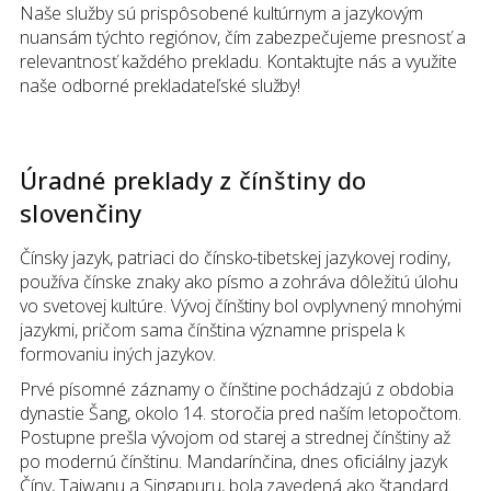
Naše služby sú prispôsobené kultúrnym a jazykovým
nuansám týchto regiónov, čím zabezpečujeme presnosť a
relevantnosť každého prekladu. Kontaktujte nás a využite
naše odborné prekladateľské služby!
Úradné preklady
z
čínštiny
do
slovenčiny
Čínsky jazyk, patriaci do čínsko-tibetskej jazykovej rodiny,
používa čínske znaky ako písmo a zohráva dôležitú úlohu
vo svetovej kultúre. Vývoj čínštiny bol ovplyvnený mnohými
jazykmi, pričom sama čínština významne prispela k
formovaniu iných jazykov.
Prvé písomné záznamy o čínštine pochádzajú z obdobia
dynastie Šang, okolo 14. storočia pred naším letopočtom.
Postupne prešla vývojom od starej a strednej čínštiny až
po modernú čínštinu. Mandarínčina, dnes oficiálny jazyk
Číny, Taiwanu a Singapuru, bola zavedená ako štandard.