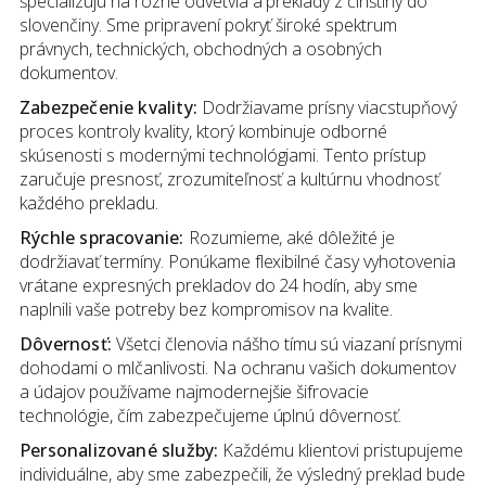
špecializujú na rôzne odvetvia a preklady z čínštiny do
slovenčiny. Sme pripravení pokryť široké spektrum
právnych, technických, obchodných a osobných
dokumentov.
Zabezpečenie kvality:
Dodržiavame prísny viacstupňový
proces kontroly kvality, ktorý kombinuje odborné
skúsenosti s modernými technológiami. Tento prístup
zaručuje presnosť, zrozumiteľnosť a kultúrnu vhodnosť
každého prekladu.
Rýchle spracovanie:
Rozumieme, aké dôležité je
dodržiavať termíny. Ponúkame flexibilné časy vyhotovenia
vrátane expresných prekladov do 24 hodín, aby sme
naplnili vaše potreby bez kompromisov na kvalite.
Dôvernosť:
Všetci členovia nášho tímu sú viazaní prísnymi
dohodami o mlčanlivosti. Na ochranu vašich dokumentov
a údajov používame najmodernejšie šifrovacie
technológie, čím zabezpečujeme úplnú dôvernosť.
Personalizované služby:
Každému klientovi pristupujeme
individuálne, aby sme zabezpečili, že výsledný preklad bude