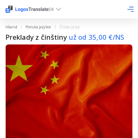
SK
Hlavná
|
Ponuka jazykov
|
Čínsky jazyk
Preklady z čínštiny
už od
35,00
€/NS