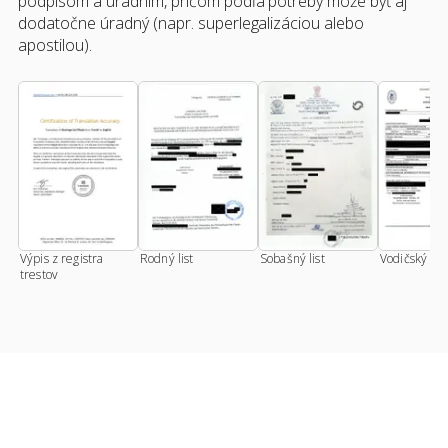
podpisom a úradním, pričom podľa potreby môže byť aj
dodatočne úradný (napr. superlegalizáciou alebo
apostilou).
Výpis z registra
Rodný list
Sobašný list
Vodičský pr
trestov