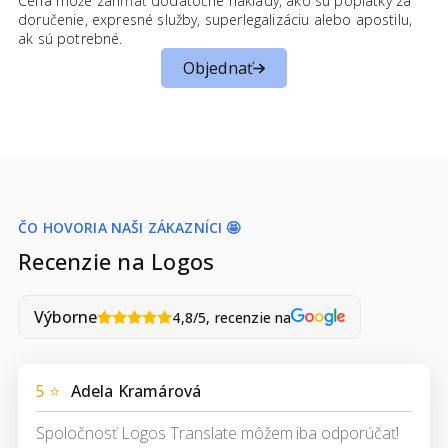
Cena môže zahŕňať dodatočné náklady, ako sú poplatky za
doručenie, expresné služby, superlegalizáciu alebo apostilu,
ak sú potrebné.
Objednať
ČO HOVORIA NAŠI ZÁKAZNÍCI 🤩
Recenzie na Logos
Výborne
4,8/5, recenzie na
5 ⭐
Adela Kramárová
Spoločnosť Logos Translate môžem iba odporúčať!