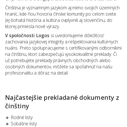
Čínština je významným jazykom aj mimo svojich územných
hraníc, kde ňou hovoria čínske komunity po celom svete.
Jej bohatá história a kultúra ovplyvnili aj slovenčinu, do
ktorej priniesla nové výrazy.
V spoločnosti Logos
si uvedomujeme dôležitosť
zachovania jazykovej integrity a rešpektovania kultúrnych
nuáns. Preto spolupracujeme s certifikovanými odborníkmi
na čínštinu, ktorí zabezpečujú vysokokvalitné preklady. Či
už potrebujete preklady právnych, obchodných alebo
osobných dokumentov, môžete sa spoľahnúť na našu
profesionalitu a dôraz na detail.
Najčastejšie prekladané dokumenty
z
čínštiny
🔹 Rodné listy
🔹 Sobášne listy