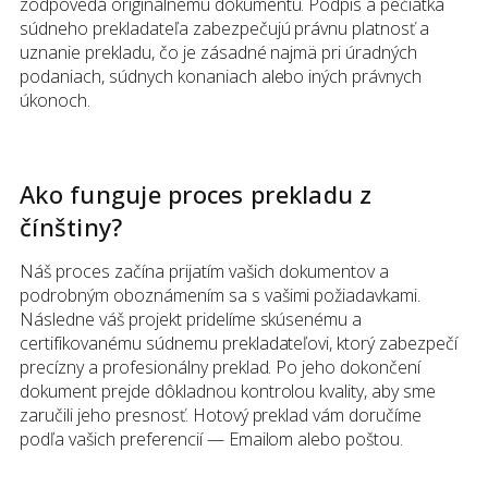
zodpovedá originálnemu dokumentu. Podpis a pečiatka
súdneho prekladateľa zabezpečujú právnu platnosť a
uznanie prekladu, čo je zásadné najmä pri úradných
podaniach, súdnych konaniach alebo iných právnych
úkonoch.
Ako funguje proces prekladu
z
čínštiny
?
Náš proces začína prijatím vašich dokumentov a
podrobným oboznámením sa s vašimi požiadavkami.
Následne váš projekt pridelíme skúsenému a
certifikovanému súdnemu prekladateľovi, ktorý zabezpečí
precízny a profesionálny preklad. Po jeho dokončení
dokument prejde dôkladnou kontrolou kvality, aby sme
zaručili jeho presnosť. Hotový preklad vám doručíme
podľa vašich preferencií — Emailom alebo poštou.