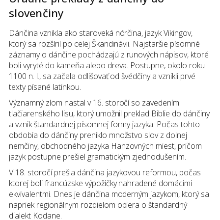
slovenčiny
Dánčina vznikla ako staroveká nórčina, jazyk Vikingov,
ktorý sa rozšíril po celej Škandinávii. Najstaršie písomné
záznamy o dánčine pochádzajú z runových nápisov, ktoré
boli vyryté do kameňa alebo dreva. Postupne, okolo roku
1100 n. l., sa začala odlišovať od švédčiny a vznikli prvé
texty písané latinkou.
Významný zlom nastal v 16. storočí so zavedením
tlačiarenského lisu, ktorý umožnil preklad Biblie do dánčiny
a vznik štandardnej písomnej formy jazyka. Počas tohto
obdobia do dánčiny preniklo množstvo slov z dolnej
nemčiny, obchodného jazyka Hanzovných miest, pričom
jazyk postupne prešiel gramatickým zjednodušením.
V 18. storočí prešla dánčina jazykovou reformou, počas
ktorej boli francúzske výpožičky nahradené domácimi
ekvivalentmi. Dnes je dánčina moderným jazykom, ktorý sa
napriek regionálnym rozdielom opiera o štandardný
dialekt Kodane.