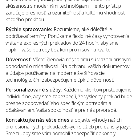
skúsenosti s modernými technológiami. Tento prístup
zaručuje presnosť, zrozumiteľnosť a kultúrnu vhodnosť
každého prekladu.
Rýchle spracovanie:
Rozumieme, aké dôležité je
dodržiavať termíny. Ponúkame flexibilné časy vyhotovenia
vrátane expresných prekladov do 24 hodín, aby sme
naplnili vaše potreby bez kompromisov na kvalite.
Dôvernosť:
Všetci členovia nášho tímu sú viazaní prísnymi
dohodami o mlčanlivosti. Na ochranu vašich dokumentov
a údajov používame najmodernejšie šifrovacie
technológie, čím zabezpečujeme úplnú dôvernosť.
Personalizované služby:
Každému klientovi pristupujeme
individuálne, aby sme zabezpečili, že výsledný preklad bude
presne zodpovedať jeho špecifickým potrebám a
očakávaniam. Vaša spokojnosť je pre nás prvoradá.
Kontaktujte nás ešte dnes
a objavte výhody našich
profesionálnych prekladateľských služieb pre dánsky jazyk.
Sme tu, aby sme vám pomohli zabezpečiť dokonalý