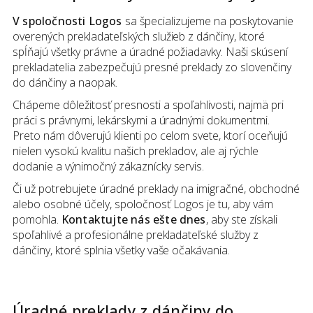
V spoločnosti Logos
sa špecializujeme na poskytovanie
overených prekladateľských služieb z dánčiny, ktoré
spĺňajú všetky právne a úradné požiadavky. Naši skúsení
prekladatelia zabezpečujú presné preklady zo slovenčiny
do dánčiny a naopak.
Chápeme dôležitosť presnosti a spoľahlivosti, najmä pri
práci s právnymi, lekárskymi a úradnými dokumentmi.
Preto nám dôverujú klienti po celom svete, ktorí oceňujú
nielen vysokú kvalitu našich prekladov, ale aj rýchle
dodanie a výnimočný zákaznícky servis.
Či už potrebujete úradné preklady na imigračné, obchodné
alebo osobné účely, spoločnosť Logos je tu, aby vám
pomohla.
Kontaktujte nás ešte dnes
, aby ste získali
spoľahlivé a profesionálne prekladateľské služby z
dánčiny, ktoré splnia všetky vaše očakávania.
Úradné preklady
z
dánčiny
do