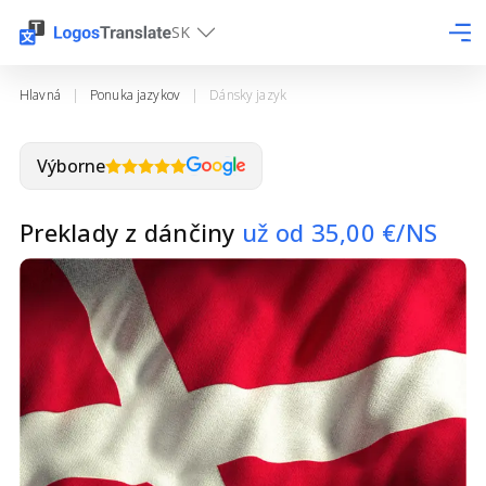
SK
Hlavná
|
Ponuka jazykov
|
Dánsky jazyk
Výborne
Preklady z dánčiny
už od
35,00
€/NS