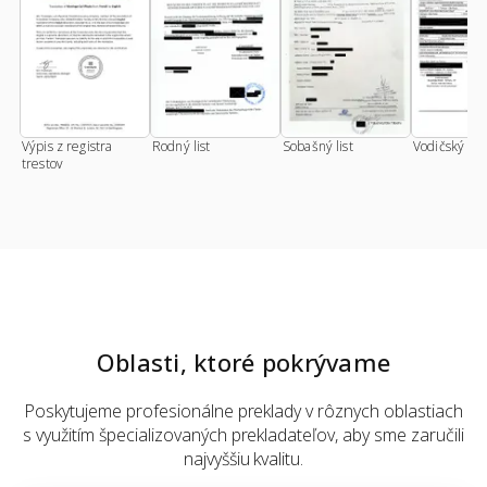
Výpis z registra
Rodný list
Sobašný list
Vodičský pr
trestov
Oblasti, ktoré pokrývame
Poskytujeme profesionálne preklady v rôznych oblastiach
s využitím špecializovaných prekladateľov, aby sme zaručili
najvyššiu kvalitu.