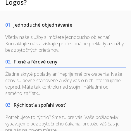
Logos?
0
1
Jednoduché objednávanie
Všetky naše služby si môžete jednoducho objednať.
Kontaktujte nás a získajte profesionálne preklady a služby
bez zbytočných prieťahov.
0
2
Fixné a férové ceny
Žiadne skryté poplatky ani nepríjemné prekvapenia.
Naše
ceny
sú pevne stanovené a vždy vás o nich informujeme
vopred. Máte tak kontrolu nad svojimi nákladmi od
samého začiatku.
0
3
Rýchlosť a spoľahlivosť
Potrebujete to rýchlo? Sme tu pre vás! Vaše požiadavky
vybavujeme bez zbytočného čakania, pretože váš čas je
pre nás na prvom mieste.