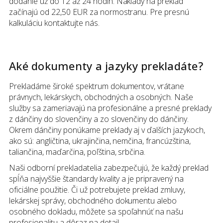
dodanie už do 12 až 24 hodín. Náklady na preklad
začínajú od 22,50 EUR za normostranu. Pre presnú
kalkuláciu kontaktujte nás.
Aké dokumenty a jazyky prekladáte?
Prekladáme široké spektrum dokumentov, vrátane
právnych, lekárskych, obchodných a osobných. Naše
služby sa zameriavajú na profesionálne a presné preklady
z dánčiny do slovenčiny a zo slovenčiny do dánčiny.
Okrem dánčiny ponúkame preklady aj v ďalších jazykoch,
ako sú: angličtina, ukrajinčina, nemčina, francúzština,
taliančina, maďarčina, poľština, srbčina.
Naši odborní prekladatelia zabezpečujú, že každý preklad
spĺňa najvyššie štandardy kvality a je pripravený na
oficiálne použitie. Či už potrebujete preklad zmluvy,
lekárskej správy, obchodného dokumentu alebo
osobného dokladu, môžete sa spoľahnúť na našu
profesionalitu a dôraz na detail.