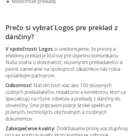
🔹
Medicínske preklady
Prečo si vybrať Logos pre preklad
z
dánčiny
?
V spoločnosti Logos
si uvedomujeme, že presný a
efektívny preklad je kľúčový pre úspešnú komunikáciu.
Naša snaha o dokonalosť, skúsený tím prekladateľov a
pevné zameranie na spokojnosť zákazníkov nás robia
spoľahlivým partnerom.
Odbornosť:
Náš tím tvorí viac ako 100 skúsených
súdnych prekladateľov, redaktorov a korektorov, ktorí sa
špecializujú na rôzne odvetvia a preklady z dánčiny do
slovenčiny. Sme pripravení pokryť široké spektrum
právnych, technických, obchodných a osobných
dokumentov.
Zabezpečenie kvality:
Dodržiavame prísny viacstupňový
proces kontroly kvality, ktorý kombinuje odborné