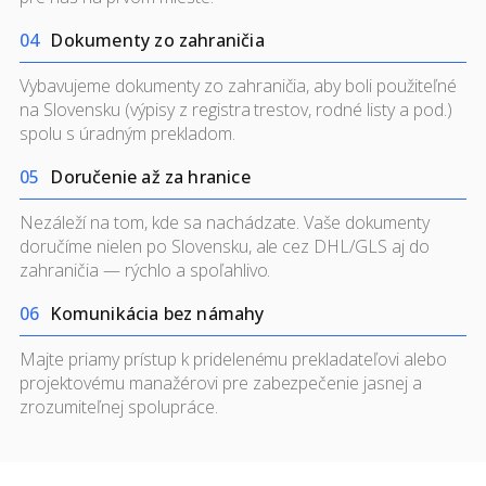
0
4
Dokumenty zo zahraničia
Vybavujeme dokumenty zo zahraničia, aby boli použiteľné
na Slovensku (výpisy z registra trestov, rodné listy a pod.)
spolu s úradným prekladom.
0
5
Doručenie až za hranice
Nezáleží na tom, kde sa nachádzate. Vaše dokumenty
doručíme nielen po Slovensku, ale cez DHL/GLS aj do
zahraničia — rýchlo a spoľahlivo.
0
6
Komunikácia bez námahy
Majte priamy prístup k pridelenému prekladateľovi alebo
projektovému manažérovi pre zabezpečenie jasnej a
zrozumiteľnej spolupráce.