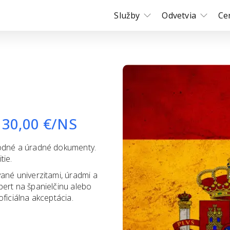
Služby
Odvetvia
Ce
30,00
€/NS
hodné a úradné dokumenty.
tie.
ané univerzitami, úradmi a
pert na španielčinu alebo
ficiálna akceptácia.