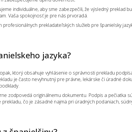
jeme individuálne, aby sme zabezpečili, že výsledný preklad 
m. Vaša spokojnosť je pre nás prvoradá.
 profesionálnych prekladateľských služieb pre španielsky jazyk
anielskeho jazyka
?
aopak, ktorý obsahuje vyhlásenie o správnosti prekladu podpís
kladu je často nevyhnutný pre právne, lekárske či úradné dok
 podklady.
verne zodpovedá originálnemu dokumentu. Podpis a pečiatka 
e prekladu, čo je zásadné najmä pri úradných podaniach, súd
u
z
španielčiny
?