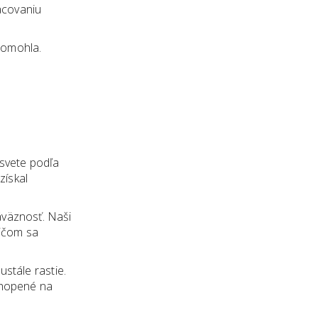
acovaniu
pomohla.
 svete podľa
získal
áväznosť. Naši
ričom sa
stále rastie.
ochopené na