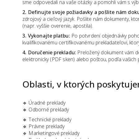
sme odpovedali na vaše otázky a pomohli vám s výb
2. Definujte svoje požiadavky a pošlite nám do
zdrojový a cieľový jazyk. Pošlite nám dokumenty, kt
(napr. vyššie overenie, apostila).
3. Vykonajte platbu:
Po potvrdení objednávky pohod
kvalifikovanému certifikovanému prekladateľovi, ktor
4. Doručenie prekladu:
Preložený dokument vám d
elektronicky (PDF sken) alebo poštou, podľa vašich p
Oblasti, v ktorých poskytuj
🔹
Úradné preklady
🔹
Odborné preklady
🔹
Technické preklady
🔹
Právne preklady
🔹
Marketingové preklady