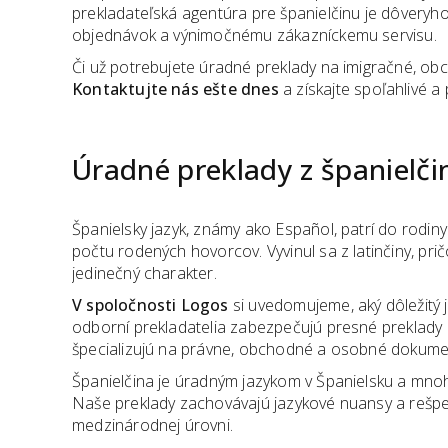
prekladateľská agentúra pre španielčinu je dôvery
objednávok a výnimočnému zákazníckemu servisu.
Či už potrebujete úradné preklady na imigračné, o
Kontaktujte nás ešte dnes
a získajte spoľahlivé a
Úradné preklady
z
španielči
Španielsky jazyk, známy ako Español, patrí do rodi
počtu rodených hovorcov. Vyvinul sa z latinčiny, pri
jedinečný charakter.
V spoločnosti Logos
si uvedomujeme, aký dôležitý 
odborní prekladatelia zabezpečujú presné preklady z
špecializujú na právne, obchodné a osobné dokume
Španielčina je úradným jazykom v Španielsku a mnohý
Naše preklady zachovávajú jazykové nuansy a rešpek
medzinárodnej úrovni.