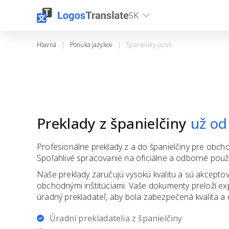
SK
Hlavná
|
Ponuka jazykov
|
Španielsky jazyk
Preklady z španielčiny
už od
Profesionálne preklady z a do španielčiny pre obc
Spoľahlivé spracovanie na oficiálne a odborné použi
Naše preklady zaručujú vysokú kvalitu a sú akceptov
obchodnými inštitúciami. Vaše dokumenty preloží ex
úradný prekladateľ, aby bola zabezpečená kvalita a o
Úradní prekladatelia
z
španielčiny