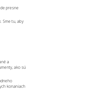
bude presne
. Sme tu, aby
ané a
umenty, ako sú
súdneho
nych konaniach