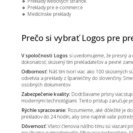
🔹
Preklady webových stránok
🔹
Preklady pre e-commerce
🔹
Medicínske preklady
Prečo si vybrať Logos pre pr
V spoločnosti Logos
si uvedomujeme, že presný a e
dokonalosť, skúsený tím prekladateľov a pevné zam
Odbornosť:
Náš tím tvorí viac ako 100 skúsených sú
odvetvia a preklady z španielčiny do slovenčiny. Sm
osobných dokumentov.
Zabezpečenie kvality:
Dodržiavame prísny viacstupň
modernými technológiami. Tento prístup zaručuje p
Rýchle spracovanie:
Rozumieme, aké dôležité je do
prekladov do 24 hodín, aby sme naplnili vaše potreb
Dôvernosť:
Všetci členovia nášho tímu sú viazaní 
používame najmodernejšie šifrovacie technológie, 