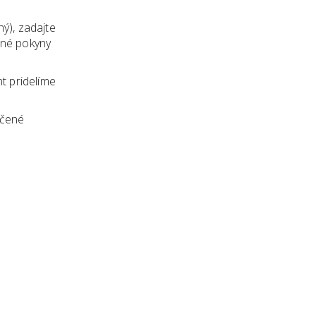
ý), zadajte
čné pokyny
t pridelíme
ečené