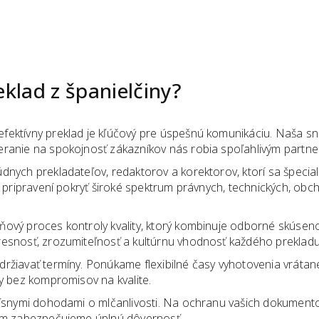
eklad
z
španielčiny
?
fektívny preklad je kľúčový pre úspešnú komunikáciu. Naša s
eranie na spokojnosť zákazníkov nás robia spoľahlivým partn
dnych prekladateľov, redaktorov a korektorov, ktorí sa špecia
e pripravení pokryť široké spektrum právnych, technických, ob
ový proces kontroly kvality, ktorý kombinuje odborné skúseno
resnosť, zrozumiteľnosť a kultúrnu vhodnosť každého prekladu
držiavať termíny. Ponúkame flexibilné časy vyhotovenia vráta
y bez kompromisov na kvalite.
prísnymi dohodami o mlčanlivosti. Na ochranu vašich dokument
čím zabezpečujeme úplnú dôvernosť.