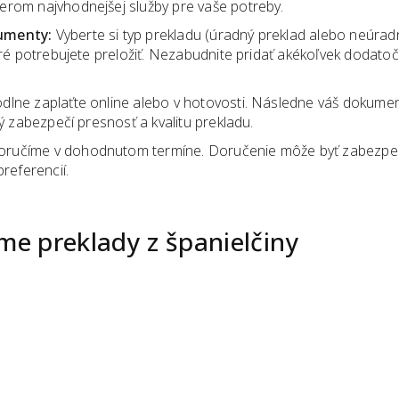
erom najvhodnejšej služby pre vaše potreby.
kumenty:
Vyberte si typ prekladu (úradný preklad alebo neúradn
oré potrebujete preložiť. Nezabudnite pridať akékoľvek dodato
lne zaplaťte online alebo v hotovosti. Následne váš dokumen
ý zabezpečí presnosť a kvalitu prekladu.
oručíme v dohodnutom termíne. Doručenie môže byť zabezp
referencií.
eme preklady
z
španielčiny