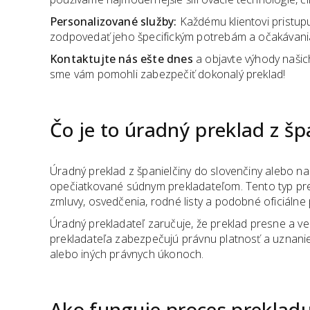
Personalizované služby:
Každému klientovi pristupu
zodpovedať jeho špecifickým potrebám a očakávania
Kontaktujte nás ešte dnes
a objavte výhody našich
sme vám pomohli zabezpečiť dokonalý preklad!
Čo je to úradný preklad
z
šp
Úradný preklad z španielčiny do slovenčiny alebo n
opečiatkované súdnym prekladateľom. Tento typ pre
zmluvy, osvedčenia, rodné listy a podobné oficiálne
Úradný prekladateľ zaručuje, že preklad presne a 
prekladateľa zabezpečujú právnu platnosť a uznani
alebo iných právnych úkonoch.
Ako funguje proces preklad