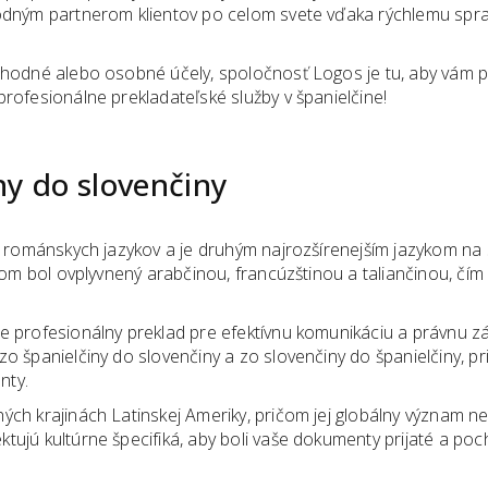
hodným partnerom klientov po celom svete vďaka rýchlemu spr
bchodné alebo osobné účely, spoločnosť Logos je tu, aby vám 
 profesionálne prekladateľské služby v španielčine!
ny
do slovenčiny
ny románskych jazykov a je druhým najrozšírenejším jazykom na
čom bol ovplyvnený arabčinou, francúzštinou a taliančinou, čím 
je profesionálny preklad pre efektívnu komunikáciu a právnu z
o španielčiny do slovenčiny a zo slovenčiny do španielčiny, p
nty.
ch krajinách Latinskej Ameriky, pričom jej globálny význam neu
tujú kultúrne špecifiká, aby boli vaše dokumenty prijaté a p