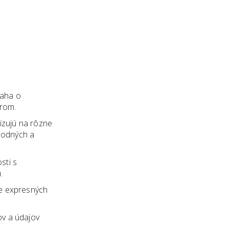
naha o
erom.
lizujú na rôzne
chodných a
sti s
.
ne expresných
ov a údajov