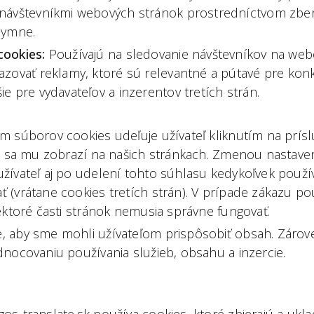
návštevníkmi webových stránok prostredníctvom zber
nymne.
cookies:
Používajú na sledovanie návštevníkov na web
zovať reklamy, ktoré sú relevantné a pútavé pre konk
e pre vydavateľov a inzerentov tretích strán.
m súborov cookies udeľuje užívateľ kliknutím na prísl
rá sa mu zobrazí na našich stránkach. Zmenou nastav
žívateľ aj po udelení tohto súhlasu kedykoľvek použí
 (vrátane cookies tretích strán). V prípade zákazu po
iektoré časti stránok nemusia správne fungovať.
 aby sme mohli užívateľom prispôsobiť obsah. Zárove
dnocovaniu používania služieb, obsahu a inzercie.