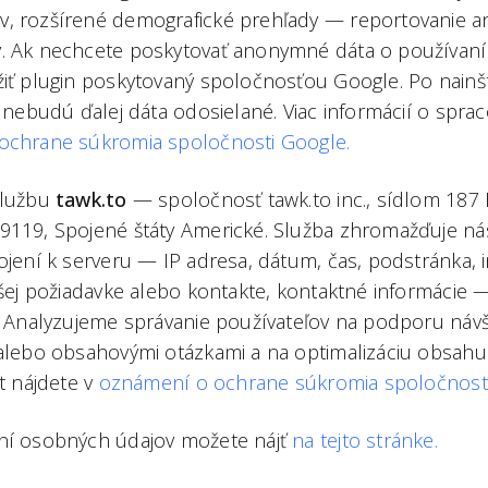
, ​​rozšírené demografické prehľady — reportovanie
v. Ak nechcete poskytovať anonymné dáta o používan
žiť plugin poskytovaný spoločnosťou Google. Po nainš
 nebudú ďalej dáta odosielané. Viac informácií o spraco
ochrane súkromia spoločnosti Google.
službu
tawk.to
— spoločnosť tawk.to inc., sídlom 187
9119, Spojené štáty Americké. Služba zhromažďuje ná
ojení k serveru — IP adresa, dátum, čas, podstránka, 
ašej požiadavke alebo kontakte, kontaktné informácie
Analyzujeme správanie používateľov na podporu náv
alebo obsahovými otázkami a na optimalizáciu obsahu. 
t nájdete v
oznámení o ochrane súkromia spoločnosti
ní osobných údajov možete nájť
na tejto stránke.