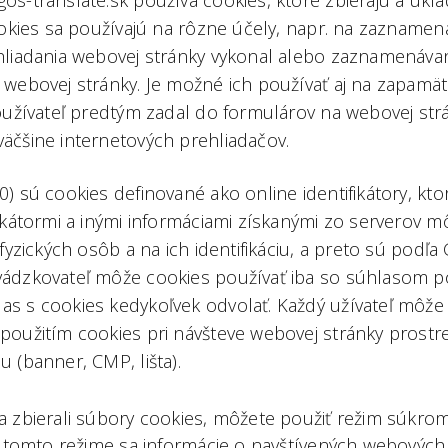
os-translate.sk používa cookies, ktoré zbierajú a ukl
ookies sa používajú na rôzne účely, napr. na zaznamen
hliadania webovej stránky vykonal alebo zaznamenávanie
 webovej stránky. Je možné ich používať aj na zapamät
používateľ predtým zadal do formulárov na webovej strá
äčšine internetových prehliadačov.
) sú cookies definované ako online identifikátory, kto
fikátormi a inými informáciami získanými zo serverov m
 fyzických osôb a na ich identifikáciu, a preto sú pod
ádzkovateľ môže cookies používať iba so súhlasom po
s s cookies kedykoľvek odvolať. Každý užívateľ môže v
použitím cookies pri návšteve webovej stránky prostr
 (banner, CMP, lišta).
a zbierali súbory cookies, môžete použiť režim súkro
 V tomto režime sa informácie o navštívených webových