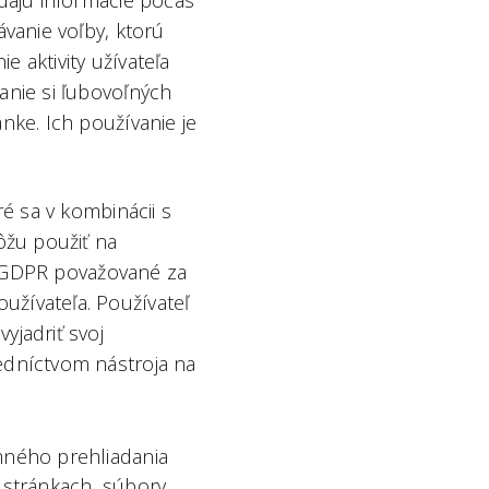
adajú informácie počas
ávanie voľby, ktorú
 aktivity užívateľa
anie si ľubovoľných
nke. Ich používanie je
ré sa v kombinácii s
ôžu použiť na
ľa GDPR považované za
užívateľa. Používateľ
yjadriť svoj
edníctvom nástroja na
mného prehliadania
 stránkach, súbory