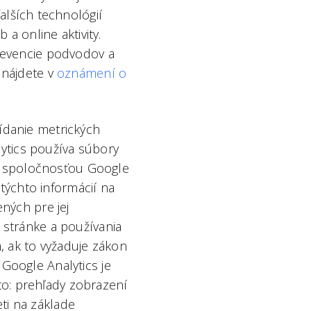
lších technológií
 a online aktivity.
prevencie podvodov a
 nájdete v
oznámení o
ídanie metrických
ytics používa súbory
e spoločnosťou Google
týchto informácií na
ených pre jej
a stránke a používania
, ak to vyžaduje zákon
 Google Analytics je
to: prehľady zobrazení
ti na základe