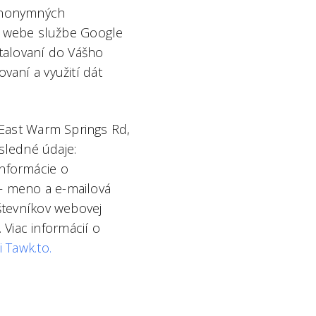
 anonymných
í webe službe Google
talovaní do Vášho
vaní a využití dát
 East Warm Springs Rd,
sledné údaje:
informácie o
 — meno a e-mailová
števníkov webovej
Viac informácií o
 Tawk.to.