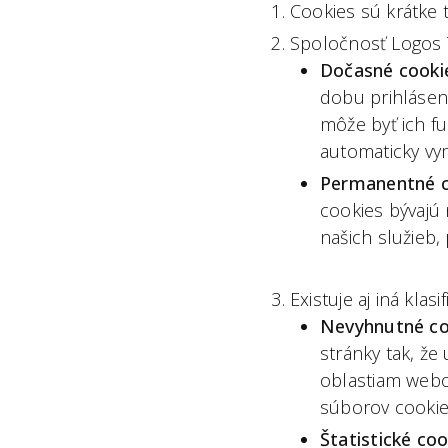
Cookies sú krátke t
Spoločnosť Logos T
Dočasné cooki
dobu prihlásen
môže byť ich f
automaticky vy
Permanentné c
cookies bývajú 
našich služieb,
Existuje aj iná klas
Nevyhnutné co
stránky tak, že
oblastiam web
súborov cookie
Štatistické coo