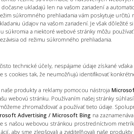
e dočasne ukladajú len na vašom zariadení a automati
Režim súkromného prehliadania vám poskytuje určitú 
adaniu údajov na vašom zariadení. Je však dôležité si 
u súkromia a niektoré webové stránky môžu používať
nezávisia od režimu súkromného prehliadania.
čisto technické účely, nespájame údaje získané vďaka
e s cookies tak, že neumožňujú identifikovať konkrétn
naše produkty a reklamy pomocou nástroja
Microsoft
našu webovú stránku. Používaním našej stránky súhlasí
môžeme zhromažďovať a používať tieto údaje. Spolup
crosoft Advertising / Microsoft Bing
na zaznamenávan
ete s našou webovou stránkou prostredníctvom metrík 
ácií, aby sme zlepšovali a zviditeľňovali naše produkty