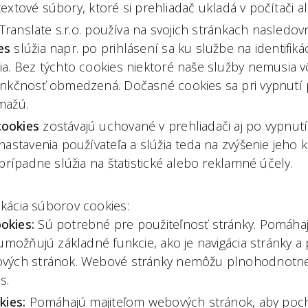
extové súbory, ktoré si prehliadač ukladá v počítači a
ranslate s.r.o. používa na svojich stránkach nasledov
es
slúžia napr. po prihlásení sa ku službe na identifiká
ia. Bez týchto cookies niektoré naše služby nemusia v
unkčnosť obmedzená. Dočasné cookies sa pri vypnutí 
mažú.
ookies
zostávajú uchované v prehliadači aj po vypnutí
nastavenia používateľa a slúžia teda na zvýšenie jeho 
 prípadne slúžia na štatistické alebo reklamné účely.
ifikácia súborov cookies:
okies:
Sú potrebné pre použiteľnosť stránky. Pomáhaj
 umožňujú základné funkcie, ako je navigácia stránky 
ových stránok. Webové stránky nemôžu plnohodnotne
s.
kies:
Pomáhajú majiteľom webových stránok, aby pocho