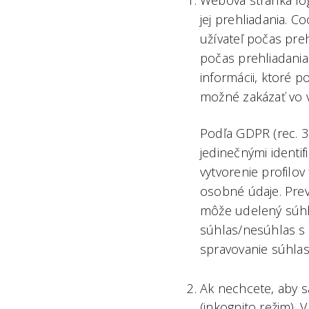
Webová stránka log
jej prehliadania. C
užívateľ počas pre
počas prehliadania
informácii, ktoré 
možné zakázať vo v
Podľa GDPR (rec. 30
jedinečnými identi
vytvorenie profilov
osobné údaje. Prev
môže udelený súhla
súhlas/nesúhlas s 
spravovanie súhlasu
Ak nechcete, aby s
(inkognito režim).