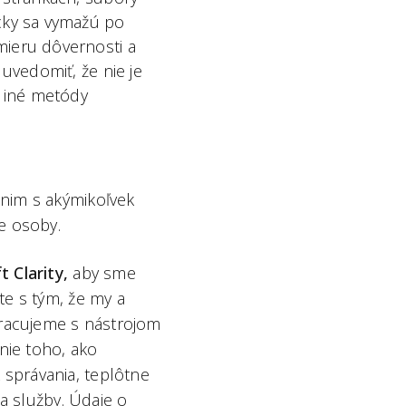
cky sa vymažú po
mieru dôvernosti a
uvedomiť, že nie je
 iné metódy
 nim s akýmikoľvek
e osoby.
 Clarity,
aby sme
te s tým, že my a
racujeme s nástrojom
ie toho, ako
správania, teplôtne
 a služby. Údaje o