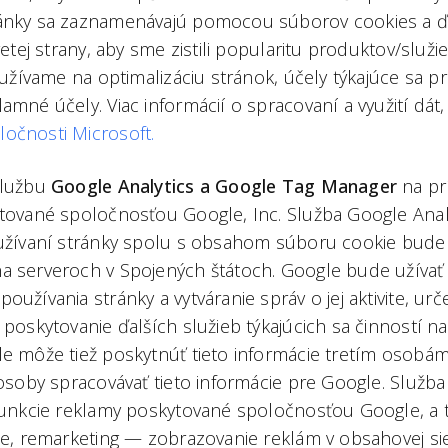
ánky sa zaznamenávajú pomocou súborov cookies a ďa
etej strany, aby sme zistili popularitu produktov/služieb
využívame na optimalizáciu stránok, účely týkajúce sa 
amné účely. Viac informácií o spracovaní a využití dát,
očnosti Microsoft.
službu
Google Analytics a Google Tag Manager
na pr
ytované spoločnosťou Google, Inc. Služba Google Anal
 užívaní stránky spolu s obsahom súboru cookie bud
a serveroch v Spojených štátoch. Google bude užívať 
užívania stránky a vytváranie správ o jej aktivite, urč
 poskytovanie ďalších služieb týkajúcich sa činností n
e môže tiež poskytnúť tieto informácie tretím osobám
 osoby spracovávať tieto informácie pre Google. Služba
 funkcie reklamy poskytované spoločnosťou Google, a 
le, remarketing — zobrazovanie reklám v obsahovej sie