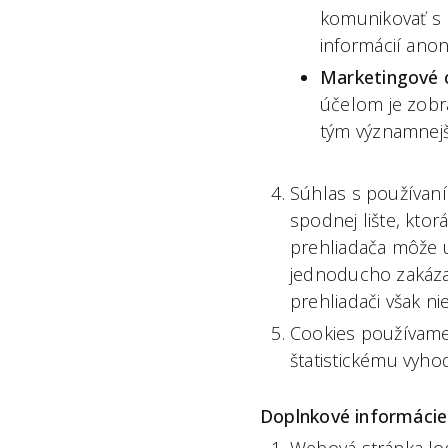
komunikovať s 
informácií ano
Marketingové 
účelom je zobra
tým významnejši
Súhlas s používaní
spodnej lište, kto
prehliadača môže u
jednoducho zakázať
prehliadači však n
Cookies používame,
štatistickému vyho
Doplnkové informácie