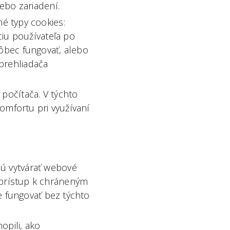
lebo zariadení.
né typy cookies:
ciu používateľa po
ôbec fungovať, alebo
prehliadača
 počítača. V týchto
komfortu pri využívaní
ú vytvárať webové
a prístup k chráneným
 fungovať bez týchto
pili, ako