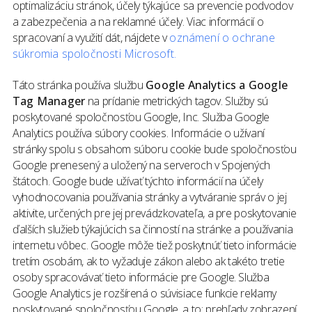
optimalizáciu stránok, účely týkajúce sa prevencie podvodov
a zabezpečenia a na reklamné účely. Viac informácií o
spracovaní a využití dát, nájdete v
oznámení o ochrane
súkromia spoločnosti Microsoft.
Táto stránka používa službu
Google Analytics a Google
Tag Manager
na prídanie metrických tagov. Služby sú
poskytované spoločnosťou Google, Inc. Služba Google
Analytics používa súbory cookies. Informácie o užívaní
stránky spolu s obsahom súboru cookie bude spoločnosťou
Google prenesený a uložený na serveroch v Spojených
štátoch. Google bude užívať týchto informácií na účely
vyhodnocovania používania stránky a vytváranie správ o jej
aktivite, určených pre jej prevádzkovateľa, a pre poskytovanie
ďalších služieb týkajúcich sa činností na stránke a používania
internetu vôbec. Google môže tiež poskytnúť tieto informácie
tretím osobám, ak to vyžaduje zákon alebo ak takéto tretie
osoby spracovávať tieto informácie pre Google. Služba
Google Analytics je rozšírená o súvisiace funkcie reklamy
poskytované spoločnosťou Google, a to: prehľady zobrazení