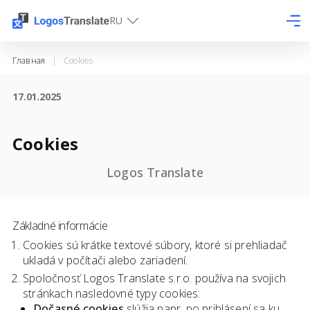
RU
Главная
|
Cookies
17.01.2025
Cookies
Logos Translate
Základné informácie
Cookies sú krátke textové súbory, ktoré si prehliadač
ukladá v počítači alebo zariadení.
Spoločnosť Logos Translate s.r.o. používa na svojich
stránkach nasledovné typy cookies:
Dočasné cookies
slúžia napr. po prihlásení sa ku