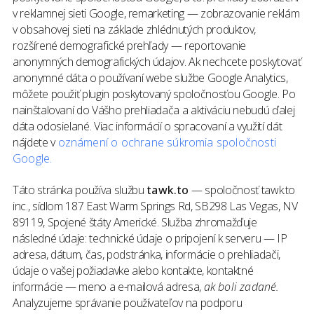
v reklamnej sieti Google, remarketing — zobrazovanie reklám
v obsahovej sieti na základe zhlédnutých produktov, ​​
rozšírené demografické prehľady — reportovanie
anonymných demografických údajov. Ak nechcete poskytovať
anonymné dáta o používaní webe službe Google Analytics,
môžete použiť plugin poskytovaný spoločnosťou Google. Po
nainštalovaní do Vášho prehliadača a aktiváciu nebudú ďalej
dáta odosielané. Viac informácií o spracovaní a využití dát
nájdete v
oznámení o ochrane súkromia spoločnosti
Google.
Táto stránka používa službu
tawk.to
— spoločnosť tawk.to
inc., sídlom 187 East Warm Springs Rd, SB298 Las Vegas, NV
89119, Spojené štáty Americké. Služba zhromažďuje
následné údaje: technické údaje o pripojení k serveru — IP
adresa, dátum, čas, podstránka, informácie o prehliadači,
údaje o vašej požiadavke alebo kontakte, kontaktné
informácie — meno a e-mailová adresa,
ak boli zadané.
Analyzujeme správanie používateľov na podporu