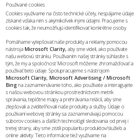
Použivané cookies
Cookies využívame na čisto technické účely, nespájame údaje
získané vďaka nim s akýmikoľvek inými údajmi. Pracujeme s
cookies tak, že neumožňujú identifikovať konkrétne osoby.
Pomáhame vylepšovať naše produkty a reklamy pomocou
nástroja
Microsoft Clarity,
aby sme videli, ako používate
našu webovú stránku. Používaním našej stránky súhlasíte s
tým, že my a spoločnosť Microsoft môžeme zhromažďovať a
používať tieto údaje. Spolupracujeme s nástrojom
Microsoft Clarity, Microsoft Advertising / Microsoft
Bing
na zaznamenávanie toho, ako používate a interagujete
s našou webovou stránkou prostredníctvom metrík
správania, teplôtne mapy a prehrávania relácií, aby sme
zlepšovali a zviditeľňovali naše produkty a služby. Údaje o
používaní webovej stránky sa zaznamenávajú pomocou
súborov cookies a ďalších technológií sledovania od prvej i
tretej strany, aby sme zistili popularitu produktov/služieb a
online aktivity. Tieto informácie tiež využívame na