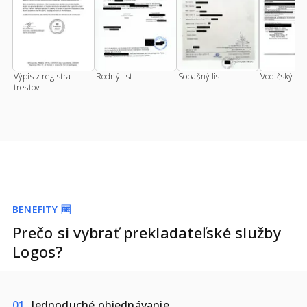
Výpis z registra
Rodný list
Sobašný list
Vodičský pr
trestov
BENEFITY 🆓
Prečo si vybrať prekladateľské služby
Logos?
0
1
Jednoduché objednávanie