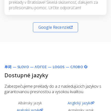
preklady v Bratislave! Skvelá skúsenosť, ďakujem za
profesionálnu pomoc. Určite odporúčam!
Google Recenzie
单词 — SLOVO — ΛΌΓΟΣ — LOGOS — СЛОВО 💱
Dostupné jazyky
Zabezpečujeme preklady do a z nasledujúcich jazykov s
garantovanou presnosťou a vysokou kvalitou.
Albánsky jazyk
Anglický jazyk
Arabský jazyk
Arménsky jazyk