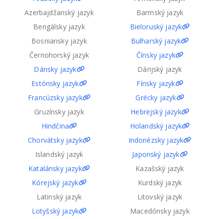
Azerbajdžanský jazyk
Barmský jazyk
Bengálsky jazyk
Bieloruský jazyk
Bosniansky jazyk
Bulharský jazyk
Černohorský jazyk
Čínsky jazyk
Dánsky jazyk
Dárijský jazyk
Estónsky jazyk
Fínsky jazyk
Francúzsky jazyk
Grécky jazyk
Gruzínsky jazyk
Hebrejský jazyk
Hindčina
Holandský jazyk
Chorvátsky jazyk
Indonézsky jazyk
Islandský jazyk
Japonský jazyk
Katalánsky jazyk
Kazašský jazyk
Kórejský jazyk
Kurdský jazyk
Latinský jazyk
Litovský jazyk
Lotyšský jazyk
Macedónsky jazyk