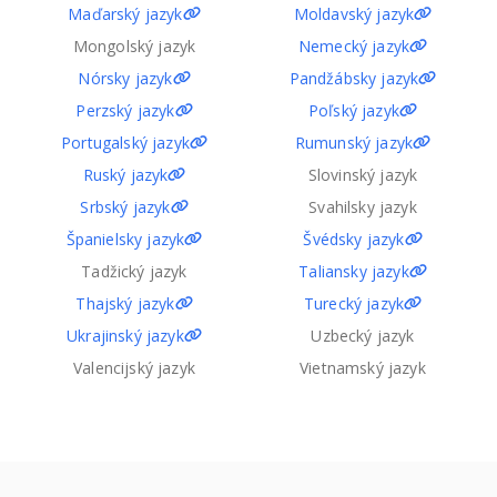
Maďarský jazyk
Moldavský jazyk
Mongolský jazyk
Nemecký jazyk
Nórsky jazyk
Pandžábsky jazyk
Perzský jazyk
Poľský jazyk
Portugalský jazyk
Rumunský jazyk
Ruský jazyk
Slovinský jazyk
Srbský jazyk
Svahilsky jazyk
Španielsky jazyk
Švédsky jazyk
Tadžický jazyk
Taliansky jazyk
Thajský jazyk
Turecký jazyk
Ukrajinský jazyk
Uzbecký jazyk
Valencijský jazyk
Vietnamský jazyk