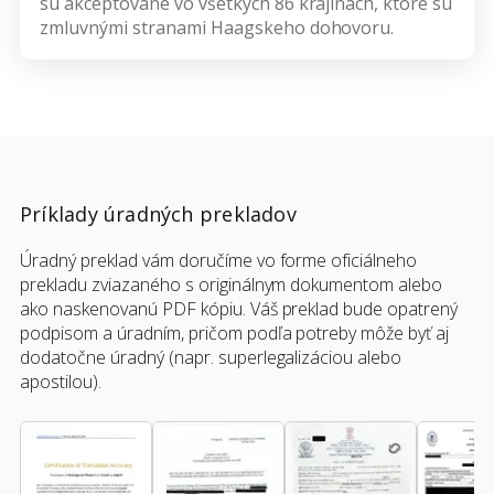
sú akceptované vo všetkých 86 krajinách, ktoré sú
zmluvnými stranami Haagskeho dohovoru.
Príklady úradných prekladov
Úradný preklad vám doručíme vo forme oficiálneho
prekladu zviazaného s originálnym dokumentom alebo
ako naskenovanú PDF kópiu. Váš preklad bude opatrený
podpisom a úradním, pričom podľa potreby môže byť aj
dodatočne úradný (napr. superlegalizáciou alebo
apostilou).