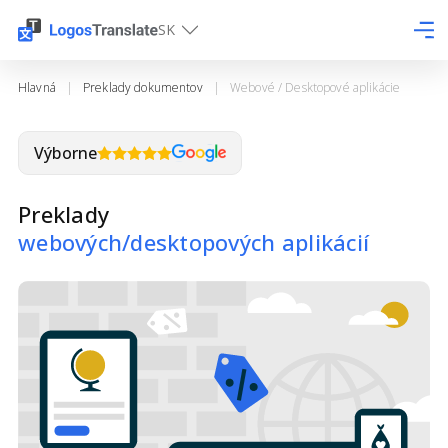
SK
Hlavná
|
Preklady dokumentov
|
Webové / Desktopové aplikácie
Výborne
Preklady
webových/desktopových aplikácií