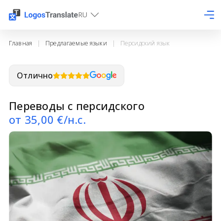
RU
Главная
|
Предлагаемые языки
|
Персидский язык
Отлично
Переводы с персидского
от
35,00
€/н.с.