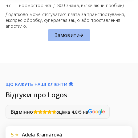
н.с. — нормосторінка (1 800 знаків, включаючи пробіли).
Додатково може стягуватися плата за транспортування,
експрес-обробку, суперлегалізацію або проставлення
апостилю.
Замовити
ЩО КАЖУТЬ НАШІ КЛІЄНТИ 🤩
Відгуки про Logos
Відмінно
оцінка 4,8/5 на
5 ⭐
Adela Kramárová