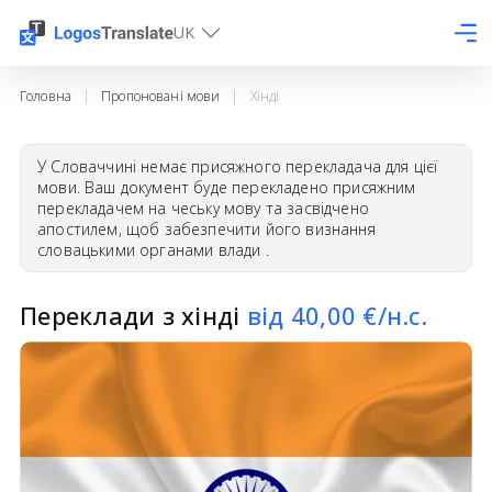
UK
Головна
|
Пропоновані мови
|
Хінді
У Словаччині немає присяжного перекладача для цієї
мови. Ваш документ буде перекладено присяжним
перекладачем на чеську мову та засвідчено
апостилем, щоб забезпечити його визнання
словацькими органами влади .
Переклади з хінді
від
40,00
€/н.с.