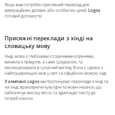
Якщо вам потрібен присяжний переклад для
імміграційних, ділових або особистих цілей,
Logos
готовий допомогти.
Присяжні переклади
з
хінді
на
словацьку мову
Хінді, мова з глибокими історичними коренями,
виникла з пракрітів, а саме Шаурасені, та
еволюціонувала в сучасний вигляд. Вона є однією з
найпоширеніших мов у світі та офіційною мовою Індії.
У компанії Logos
ми пропонуємо переклади з хінді та
на хінді, враховуючи культурні та мовні нюанси, що
забезпечує високу якість та адаптацію тексту до
потреб клієнта.