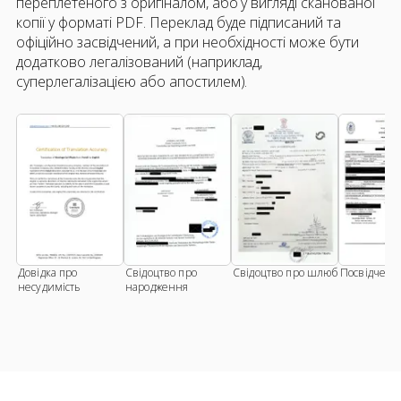
переплетеного з оригіналом, або у вигляді сканованої
копії у форматі PDF. Переклад буде підписаний та
офіційно засвідчений, а при необхідності може бути
додатково легалізований (наприклад,
суперлегалізацією або апостилем).
Довідка про
Свідоцтво про
Свідоцтво про шлюб
Посвідченн
несудимість
народження