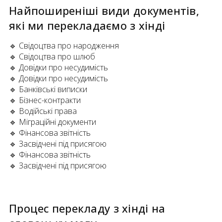
Найпоширеніші види документів,
які ми перекладаємо
з
хінді
🔹 Свідоцтва про народження
🔹 Свідоцтва про шлюб
🔹 Довідки про несудимість
🔹 Довідки про несудимість
🔹 Банківські виписки
🔹 Бізнес-контракти
🔹 Водійські права
🔹 Міграційні документи
🔹 Фінансова звітність
🔹 Засвідчені під присягою
🔹 Фінансова звітність
🔹 Засвідчені під присягою
Процес перекладу
з
хінді
на