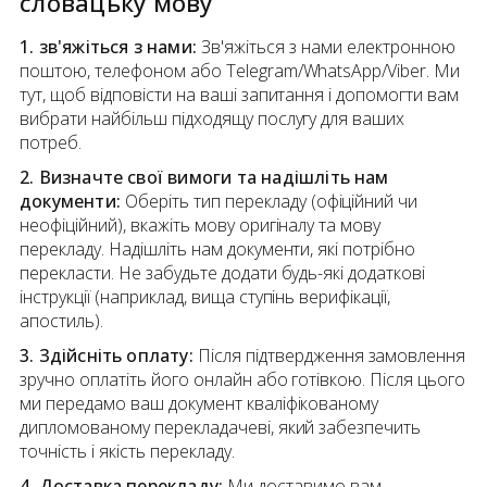
словацьку мову
1. зв'яжіться з нами:
Зв'яжіться з нами електронною
поштою, телефоном або Telegram/WhatsApp/Viber. Ми
тут, щоб відповісти на ваші запитання і допомогти вам
вибрати найбільш підходящу послугу для ваших
потреб.
2. Визначте свої вимоги та надішліть нам
документи:
Оберіть тип перекладу (офіційний чи
неофіційний), вкажіть мову оригіналу та мову
перекладу. Надішліть нам документи, які потрібно
перекласти. Не забудьте додати будь-які додаткові
інструкції (наприклад, вища ступінь верифікації,
апостиль).
3. Здійсніть оплату:
Після підтвердження замовлення
зручно оплатіть його онлайн або готівкою. Після цього
ми передамо ваш документ кваліфікованому
дипломованому перекладачеві, який забезпечить
точність і якість перекладу.
4. Доставка перекладу:
Ми доставимо вам