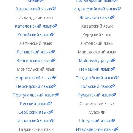
Хинди
Голландский язык
Хорватский язык
Индонезийский язык
Исландский язык
Японский язык
Каталонский язык
Казахский язык
Корейский язык
Курдский язык
Латинский язык
Литовский язык
Латышский язык
Македонский язык
Венгерский язык
Moldavský jazyk
Монгольский язык
Немецкий язык
Норвежский язык
Пенджабский язык
Персидский язык
Польский язык
Португальский язык
Румынский язык
Русский язык
Словенский язык
Сербский язык
Суахили
Испанский язык
Шведский язык
Таджикский язык
Итальянский язык