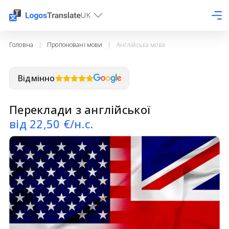
UK
Головна
|
Пропоновані мови
|
Англійська мова
Відмінно
Переклади з англійської
від
22,50
€/н.с.