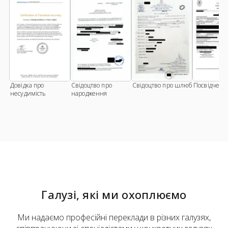
Довідка про
Свідоцтво про
Свідоцтво про шлюб
Посвідченн
несудимість
народження
Галузі, які ми охоплюємо
Ми надаємо професійні переклади в різних галузях,