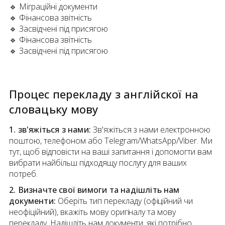
🔹 Міграційні документи
🔹 Фінансова звітність
🔹 Засвідчені під присягою
🔹 Фінансова звітність
🔹 Засвідчені під присягою
Процес перекладу
з
англійскої
на
словацьку мову
1. зв'яжіться з нами:
Зв'яжіться з нами електронною
поштою, телефоном або Telegram/WhatsApp/Viber. Ми
тут, щоб відповісти на ваші запитання і допомогти вам
вибрати найбільш підходящу послугу для ваших
потреб.
2. Визначте свої вимоги та надішліть нам
документи:
Оберіть тип перекладу (офіційний чи
неофіційний), вкажіть мову оригіналу та мову
перекладу. Надішліть нам документи, які потрібно