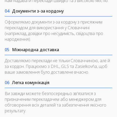
нам надавати переклади швидко та з високою якістю.
0
4
Документи з-за кордону
Оформляємо документи з-за кордону з присяжним
перекладом для використання у Словаччині
(наприклад, довідки про несудимість, свідоцтва про
народження).
0
5
Міжнародна доставка
Доставляємо переклади не тільки Словаччиною, але й
за кордон. Працюємо з DHL, GLS та Zasielkovňa, щоб
ваше замовлення було доставлене вчасно.
0
6
Легка комунікація
Ви завжди можете безпосередньо зв'язатися з
призначеним перекладачем або менеджером для
обговорення всіх деталей та забезпечення якісного
результату.