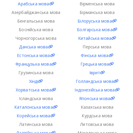
Арабська мова
Вірменська мова
Азербайджанська мова
Бірманська мова
Бенгальська мова
Білоруська мова
Боснійська мова
Болгарська мова
Чорногорська мова
Китайська мова
Данська мова
Перська мова
Естонська мова
Фінська мова
Французька мова
Грецька мова
Грузинська мова
Іврит
Хінді
Голландська мова
Хорватська мова
Індонезійська мова
Ісландська мова
Японська мова
Каталонська мова
Казахська мова
Корейська мова
Курдська мова
Латинська мова
Литовська мова
Латвійська мова
Македонська мова