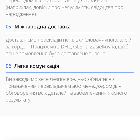
перекладом для використання у Словаччині
(наприклад, довідки про несудимість, свідоцтва про
народження).
0
5
Міжнародна доставка
Доставляємо переклади не тільки Словаччиною, але й
за кордон. Працюємо з DHL, GLS та Zasielkovňa, щоб
ваше замовлення було доставлене вчасно.
0
6
Легка комунікація
Ви завжди можете безпосередньо зв'язатися з
призначеним перекладачем або менеджером для
обговорення всіх деталей та забезпечення якісного
результату.