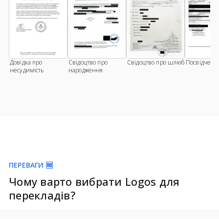
Довідка про
Свідоцтво про
Свідоцтво про шлюб
Посвідченн
несудимість
народження
ПЕРЕВАГИ 🆓
Чому варто вибрати Logos для
перекладів?