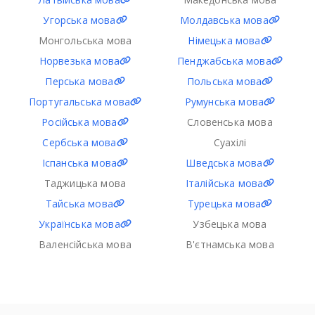
Угорська мова
Молдавська мова
Монгольська мова
Німецька мова
Норвезька мова
Пенджабська мова
Перська мова
Польська мова
Португальська мова
Румунська мова
Російська мова
Словенська мова
Сербська мова
Суахілі
Іспанська мова
Шведська мова
Таджицька мова
Італійська мова
Тайська мова
Турецька мова
Українська мова
Узбецька мова
Валенсійська мова
В'єтнамська мова