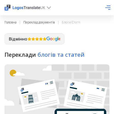
UK
Головна
|
Переклад документів
|
Блоги/Статті
Відмінно
Переклади
блогів та статей