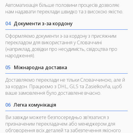
Автоматизація більше половини процесів дозволяє
нам надавати переклади швидко та з високою якістю.
0
4
Документи з-за кордону
Оформляємо документи з-за кордону з присяжним
перекладом для використання у Словаччині
(наприклад, довідки про несудимість, свідоцтва про
народження).
0
5
Міжнародна доставка
Доставляємо переклади не тільки Словаччиною, але й
за кордон. Працюємо з DHL, GLS та Zasielkovňa, щоб
ваше замовлення було доставлене вчасно.
0
6
Легка комунікація
Ви завжди можете безпосередньо зв'язатися з
призначеним перекладачем або менеджером для
обговорення всіх деталей та забезпечення якісного