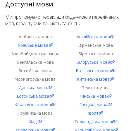
Доступні мови
Ми пропонуємо переклади будь-якою з перелічених
мов, гарантуючи точність та якість.
Албанська мова
Англійська мова
Арабська мова
Вірменська мова
Азербайджанська мова
Бірманська мова
Бенгальська мова
Білоруська мова
Боснійська мова
Болгарська мова
Чорногорська мова
Китайська мова
Данська мова
Перська мова
Естонська мова
Фінська мова
Французька мова
Грецька мова
Грузинська мова
Іврит
Хінді
Голландська мова
Хорватська мова
Індонезійська мова