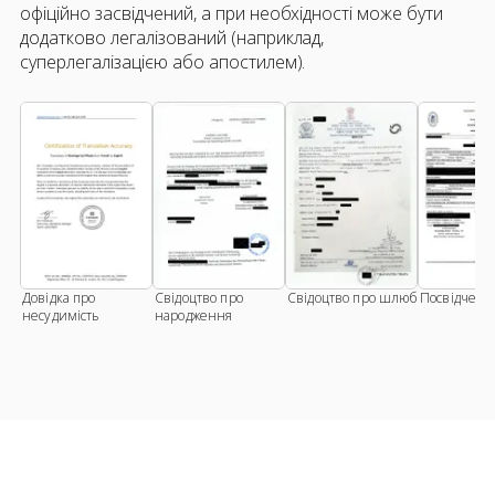
офіційно засвідчений, а при необхідності може бути
додатково легалізований (наприклад,
суперлегалізацією або апостилем).
Довідка про
Свідоцтво про
Свідоцтво про шлюб
Посвідченн
несудимість
народження