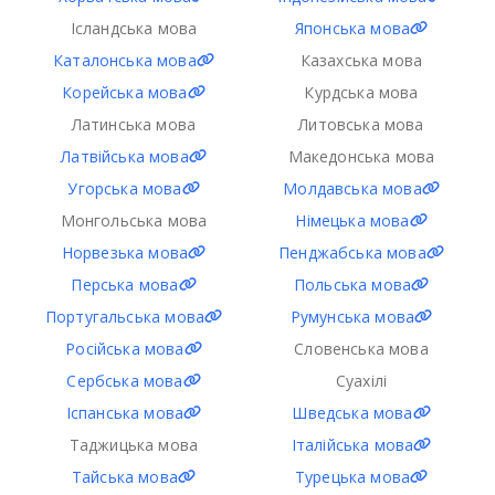
Ісландська мова
Японська мова
Каталонська мова
Казахська мова
Корейська мова
Курдська мова
Латинська мова
Литовська мова
Латвійська мова
Македонська мова
Угорська мова
Молдавська мова
Монгольська мова
Німецька мова
Норвезька мова
Пенджабська мова
Перська мова
Польська мова
Португальська мова
Румунська мова
Російська мова
Словенська мова
Сербська мова
Суахілі
Іспанська мова
Шведська мова
Таджицька мова
Італійська мова
Тайська мова
Турецька мова