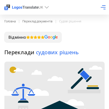
UK
Головна
|
Переклад документів
|
Судові рішення
Відмінно
Переклади
судових рішень